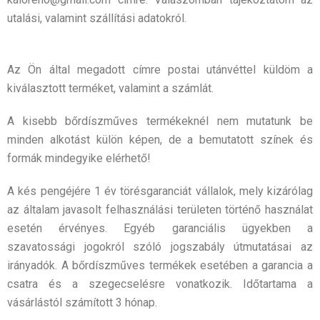
utalási, valamint szállítási adatokról.
Az Ön által megadott címre postai utánvéttel küldöm a
kiválasztott terméket, valamint a számlát.
A kisebb bőrdíszműves termékeknél nem mutatunk be
minden alkotást külön képen, de a bemutatott színek és
formák mindegyike elérhető!
A kés pengéjére 1 év törésgaranciát vállalok, mely kizárólag
az általam javasolt felhasználási területen
történő használat
esetén érvényes. Egyéb garanciális ügyekben a
szavatossági jogokról szóló
jogszabály útmutatásai az
irányadók. A bőrdíszműves termékek esetében a garancia a
csatra és a
szegecselésre vonatkozik. Időtartama a
vásárlástól számított 3 hónap.