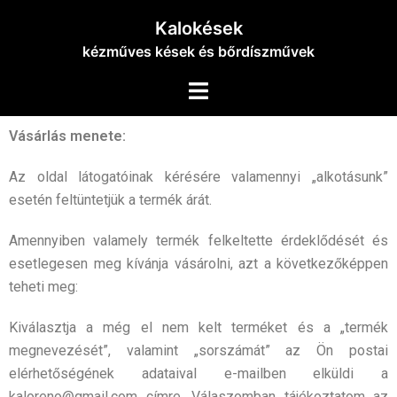
Kalokések
kézműves kések és bőrdíszművek
Vásárlás menete:
Az oldal látogatóinak kérésére valamennyi „alkotásunk”
esetén feltüntetjük a termék árát.
Amennyiben valamely termék felkeltette érdeklődését és
esetlegesen meg kívánja vásárolni, azt a
következőképpen
teheti meg:
Kiválasztja a még el nem kelt terméket és a „termék
megnevezését”, valamint „sorszámát” az Ön postai
elérhetőségének adataival e-mailben elküldi a
kaloreno@gmail.com címre. Válaszomban tájékoztatom az